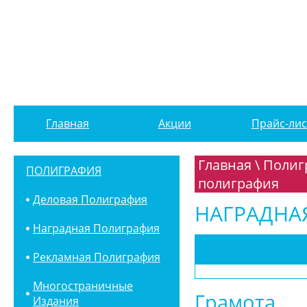
Главная
Акции
Прайс-лис
Главная
\
Полиг
ПОЛИГРАФИЯ
полиграфия
Деловая Полиграфия
НАГРАДНА
Наградная Полиграфия
Рекламная Полиграфия
Многостраничные
Грамота
Издания